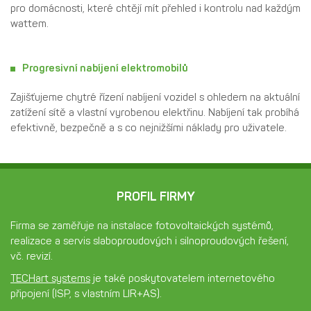
pro domácnosti, které chtějí mít přehled i kontrolu nad každým
wattem.
Progresivní nabíjení elektromobilů
Zajišťujeme chytré řízení nabíjení vozidel s ohledem na aktuální
zatížení sítě a vlastní vyrobenou elektřinu. Nabíjení tak probíhá
efektivně, bezpečně a s co nejnižšími náklady pro uživatele.
PROFIL FIRMY
Firma se zaměřuje na instalace fotovoltaických systémů,
realizace a servis slaboproudových i silnoproudových řešení,
vč. revizí.
TECHart systems
je také poskytovatelem internetového
připojení (ISP, s vlastním LIR+AS).