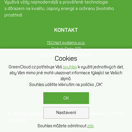
Využívá vždy nejmodernější a prověřené technologie
s důrazem na kvalitu, úspory energií a ochranu životního
prostředí.
KONTAKT
TECHart systems s.r.o.
Dobré Pole 171
281 63 Dobré Pole u Vitic
Cookies
322 312 830
GreenCloud.cz potřebuje Váš
souhlas
k využití jednotlivých dat,
info@greencloud.cz
aby Vám mimo jiné mohli ukazovat informace týkající se Vašich
zájmů.
IČO 26172615
Souhlas udělíte kliknutím na políčko „OK“.
DIČ CZ26172615
OK
Nastavení
©
TECHart systems s.r.o.
| všechna práva vyhrazena | 2025
|
Cookies
Souhlas můžete odmítnout
zde
.