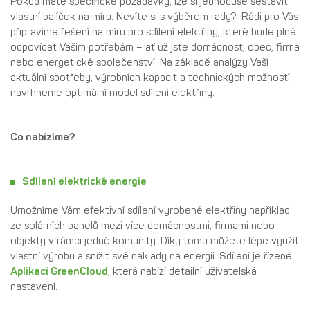
Pokud máte specifické požadavky, lze si jednoduše sestavit
vlastní balíček na míru. Nevíte si s výběrem rady? Rádi pro Vás
připravíme řešení na míru pro sdílení elektřiny, které bude plně
odpovídat Vašim potřebám – ať už jste domácnost, obec, firma
nebo energetické společenství. Na základě analýzy Vaší
aktuální spotřeby, výrobních kapacit a technických možností
navrhneme optimální model sdílení elektřiny.
Co nabízíme?
Sdílení elektrické energie
Umožníme Vám efektivní sdílení vyrobené elektřiny například
ze solárních panelů mezi více domácnostmi, firmami nebo
objekty v rámci jedné komunity. Díky tomu můžete lépe využít
vlastní výrobu a snížit své náklady na energii. Sdílení je řízené
Aplikací GreenCloud
, která nabízí detailní uživatelská
nastavení.