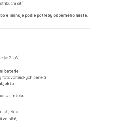
tribuční síti)
ebo eliminuje podle potřeby odběrného místa
.
e (≈ 2 kW).
ní baterie
y fotovoltaických panelů
objektu
ného přetoku:
o objektu.
 ze sítě
,