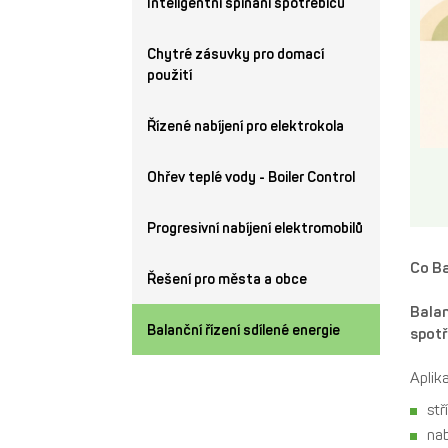
Inteligentní spínání spotřebičů
Chytré zásuvky pro domací
použití
Řízené nabíjení pro elektrokola
Ohřev teplé vody - Boiler Control
Progresivní nabíjení elektromobilů
Co Ba
Řešení pro města a obce
Balan
Balanční řízení sdílené energie
spotř
Aplik
stř
nab