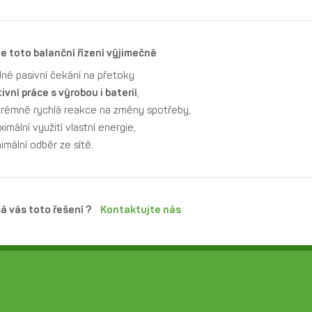
je toto balanční řízení výjimečné
né pasivní čekání na přetoky
ivní práce s výrobou i baterií
,
trémně rychlá reakce na změny spotřeby,
imální využití vlastní energie,
imální odběr ze sítě.
á vás toto řešení ?
Kontaktujte nás