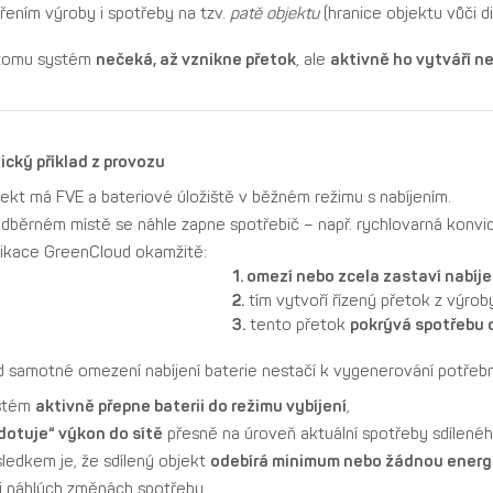
ením výroby i spotřeby na tzv.
patě objektu
(hranice objektu vůči dis
 tomu systém
nečeká, až vznikne přetok
, ale
aktivně ho vytváří n
ický příklad z provozu
ekt má FVE a bateriové úložiště v běžném režimu s nabíjením.
dběrném místě se náhle zapne spotřebič – např. rychlovarná konvic
likace GreenCloud okamžitě:
1. omezí nebo zcela zastaví nabíje
2.
tím vytvoří řízený přetok z výrob
3.
tento přetok
pokrývá spotřebu 
 samotné omezení nabíjení baterie nestačí k vygenerování potřeb
stém
aktivně přepne baterii do režimu vybíjení
,
dotuje“ výkon do sítě
přesně na úroveň aktuální spotřeby sdílenéh
ledkem je, že sdílený objekt
odebírá minimum nebo žádnou energii
ři náhlých změnách spotřeby.