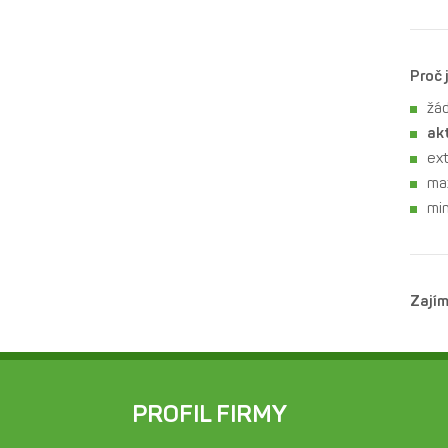
Proč 
žád
akt
ex
max
min
Zajím
PROFIL FIRMY