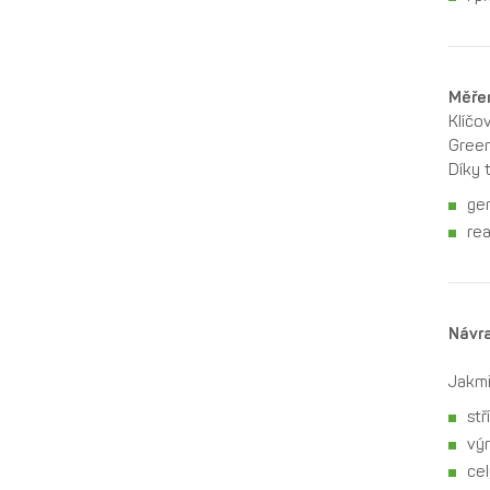
Měřen
Klíčo
Green
Díky 
ge
re
Návra
Jakmi
stř
výr
cel