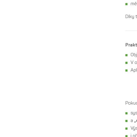
měř
Díky
Prakt
Obj
V o
Ap
Pokud
sy
a
„
Výs
i p