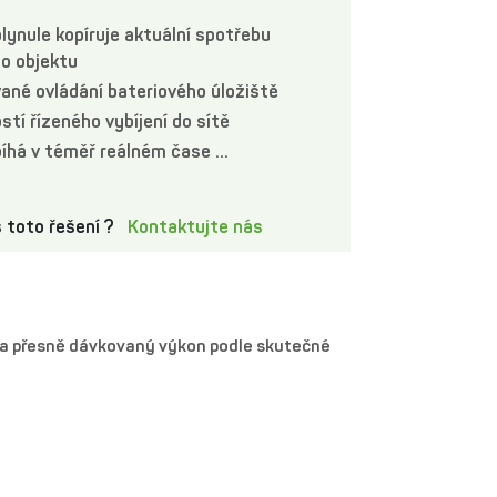
lynule kopíruje aktuální spotřebu
ho objektu
ané ovládání bateriového úložiště
tí řízeného vybíjení do sítě
íhá v téměř reálném čase ...
 toto řešení ?
Kontaktujte nás
 na přesně dávkovaný výkon podle skutečné