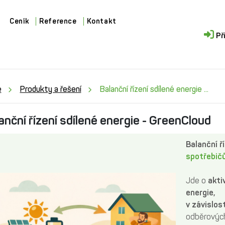
Ceník
Reference
Kontakt
Př
e
Produkty a řešení
Balanční řízení sdílené energie ...
anční řízení sdílené energie - GreenCloud
Balanční ř
spotřebič
Jde o
akti
energie,
v závislos
odběrovýc