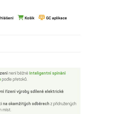
ihlášení
Košík
GC aplikace
ízení
není běžné
Inteligentní spínání
ů
podle přetoků.
vní řízení výroby sdílené elektrické
ti na okamžitých odběrech
z přidružených
h míst.