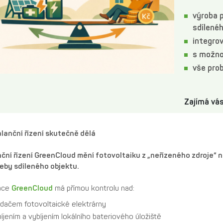
výroba p
sdílené
integrov
s možnos
vše prob
Zajímá vás
lanční řízení skutečně dělá
ční řízení GreenCloud mění fotovoltaiku z „neřízeného zdroje“
eby sdíleného objektu.
ace
GreenCloud
má přímou kontrolu nad:
ídačem fotovoltaické elektrárny
íjením a vybíjením lokálního bateriového úložiště