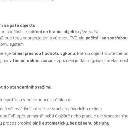
í na patě objektu
vou součástí je
měření na hranici objektu
(tzv. pata)
.
Cloud tedy nepracuje jen s výrobou FVE, ale
počítá i se spotřebo
tomu systém:
neruje
téměř přesnou hodnotu výkonu
, kterou objekt skutečně po
aguje
v téměř reálném čase
– zpoždění je dáno fyzikálními vlastnost
t do standardního režimu
le spotřeba v odběrném místě klesne:
ídač vč. ovládání baterie se vrací do původního režimu,
oba FVE opět primárně nabíjí úložiště nebo pracuje dle standardního
ý proces probíhá
plně automaticky, bez zásahu obsluhy
.